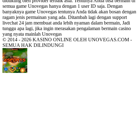
didukung oleh provider terbaik asia. Tentunya Anda bisa bermain di
semua game Unovegas hanya dengan 1 user ID saja. Dengan
banyaknya game Unovegas tentunya Anda tidak akan bosan dengan
ragam jenis permainan yang ada. Ditambah lagi dengan support
livechat 24 jam membuat anda lebih nyaman dalam bermain, Jadi
tunggu apa lagi, jika ingin merasakan pengalaman bermain casino
yang nyata mainlah Unovegas
© 2014 - 2026 KASINO ONLINE OLEH UNOVEGAS.COM -
SEMUA HAK DILINDUNGI