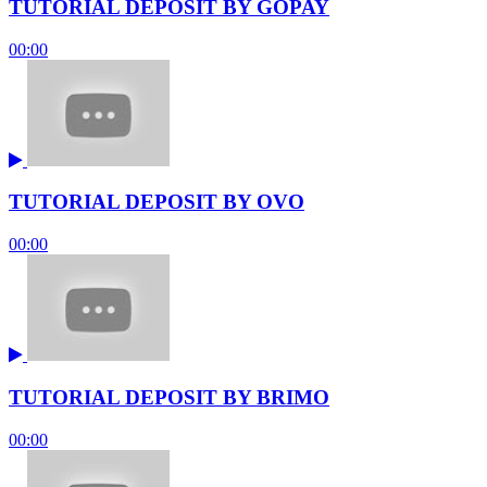
TUTORIAL DEPOSIT BY GOPAY
00:00
TUTORIAL DEPOSIT BY OVO
00:00
TUTORIAL DEPOSIT BY BRIMO
00:00