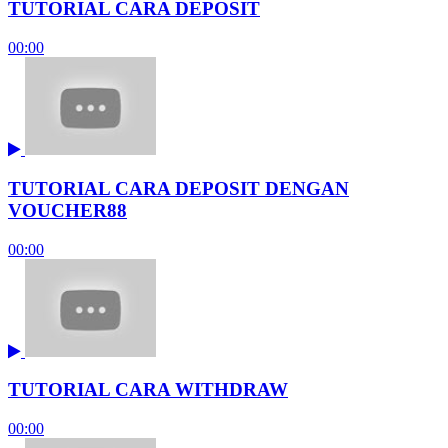
TUTORIAL CARA DEPOSIT
00:00
TUTORIAL CARA DEPOSIT DENGAN
VOUCHER88
00:00
TUTORIAL CARA WITHDRAW
00:00