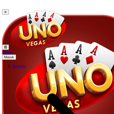
✕
Daftar
Masuk
Beranda