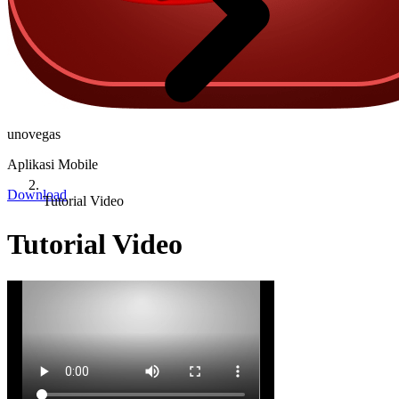
unovegas
Aplikasi Mobile
Download
Tutorial Video
Tutorial Video