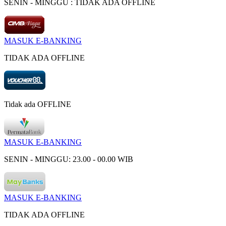
SENIN - MINGGU : TIDAK ADA OFFLINE
MASUK E-BANKING
TIDAK ADA OFFLINE
Tidak ada OFFLINE
MASUK E-BANKING
SENIN - MINGGU: 23.00 - 00.00 WIB
MASUK E-BANKING
TIDAK ADA OFFLINE