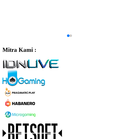
Mitra Kami :