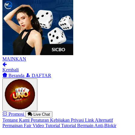
MAINKAN
Kembali
Beranda
DAFTAR
Promosi
Live Chat
Tentang Kami
Peraturan
Kebijakan Privasi
Link Alternatif
Permainan Fair
Video Tutorial
Tutorial Bermain
Anti-Blokir