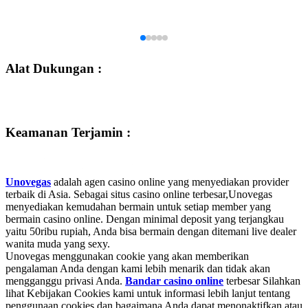
Alat Dukungan :
Keamanan Terjamin :
Unovegas
adalah agen casino online yang menyediakan provider
terbaik di Asia. Sebagai situs casino online terbesar,Unovegas
menyediakan kemudahan bermain untuk setiap member yang
bermain casino online. Dengan minimal deposit yang terjangkau
yaitu 50ribu rupiah, Anda bisa bermain dengan ditemani live dealer
wanita muda yang sexy.
Unovegas menggunakan cookie yang akan memberikan
pengalaman Anda dengan kami lebih menarik dan tidak akan
mengganggu privasi Anda.
Bandar casino online
terbesar Silahkan
lihat Kebijakan Cookies kami untuk informasi lebih lanjut tentang
penggunaan cookies dan bagaimana Anda dapat menonaktifkan atau