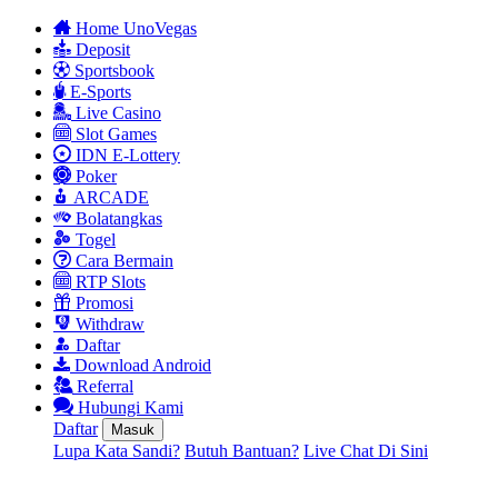
Home UnoVegas
Deposit
Sportsbook
E-Sports
Live Casino
Slot Games
IDN E-Lottery
Poker
ARCADE
Bolatangkas
Togel
Cara Bermain
RTP Slots
Promosi
Withdraw
Daftar
Download Android
Referral
Hubungi Kami
Daftar
Masuk
Lupa Kata Sandi?
Butuh Bantuan?
Live Chat Di Sini