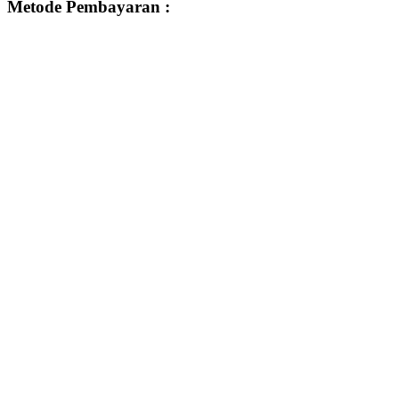
Metode Pembayaran :