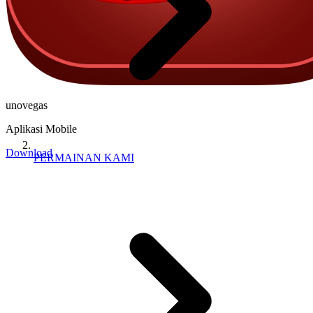
unovegas
Aplikasi Mobile
Download
PERMAINAN KAMI