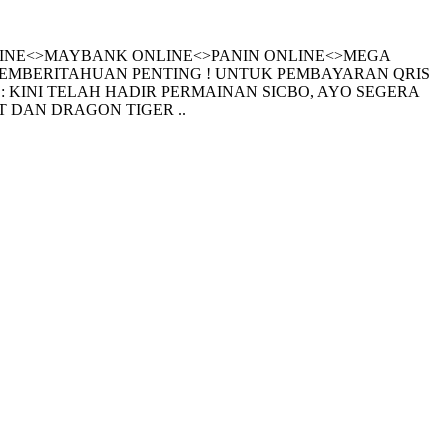
NLINE<>MAYBANK ONLINE<>PANIN ONLINE<>MEGA
EMBERITAHUAN PENTING ! UNTUK PEMBAYARAN QRIS
 : KINI TELAH HADIR PERMAINAN SICBO, AYO SEGERA
T DAN DRAGON TIGER ..